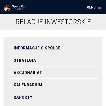
Przejdź
MENU
Space
do
Fox
treści
RELACJE INWESTORSKIE
Games
INFORMACJE O SPÓŁCE
STRATEGIA
AKCJONARIAT
KALENDARIUM
RAPORTY