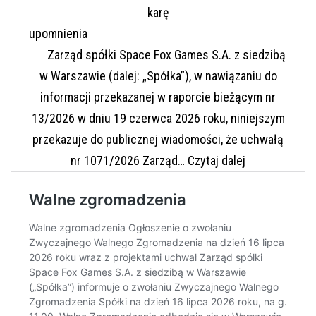
karę
upomnienia
Zarząd spółki Space Fox Games S.A. z siedzibą
w Warszawie (dalej: „Spółka”), w nawiązaniu do
informacji przekazanej w raporcie bieżącym nr
13/2026 w dniu 19 czerwca 2026 roku, niniejszym
przekazuje do publicznej wiadomości, że uchwałą
Nałożenie
nr 1071/2026 Zarząd…
Czytaj dalej
na
emitenta
kary
pieniężnej
lub
innego
środka