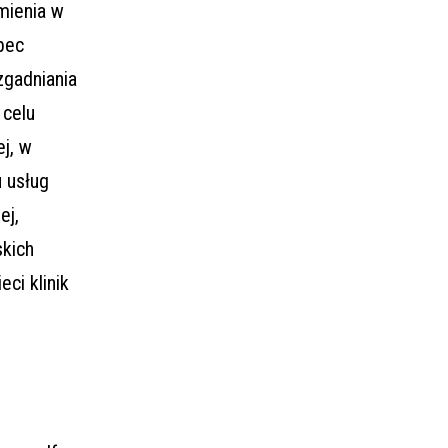
mienia w
bec
zgadniania
 celu
j, w
u usług
ej,
skich
ci klinik