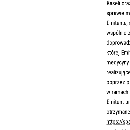
Kaseli or
sprawie m
Emitenta, 
wspólnie 
doprowadze
której Em
medycyny e
realizując
poprzez pr
w ramach 
Emitent pr
otrzymane
https://s