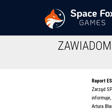
Przejdź
do
treści
Space
ZAWIADOMI
Fox
Games
Raport ES
Zarząd SP
informuje,
Artura Bła