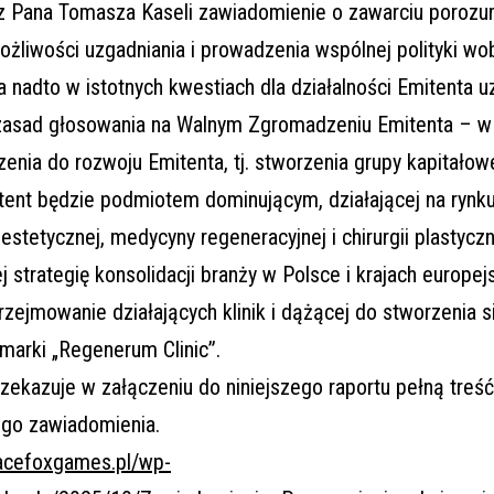
az Pana Tomasza Kaseli zawiadomienie o zawarciu porozu
ożliwości uzgadniania i prowadzenia wspólnej polityki wo
a nadto w istotnych kwestiach dla działalności Emitenta u
zasad głosowania na Walnym Zgromadzeniu Emitenta – w
nia do rozwoju Emitenta, tj. stworzenia grupy kapitałowe
itent będzie podmiotem dominującym, działającej na rynk
stetycznej, medycyny regeneracyjnej i chirurgii plastyczn
ej strategię konsolidacji branży w Polsce i krajach europej
zejmowanie działających klinik i dążącej do stworzenia sie
marki „Regenerum Clinic”.
zekazuje w załączeniu do niniejszego raportu pełną treść
go zawiadomienia.
pacefoxgames.pl/wp-