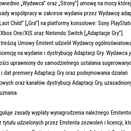
powiednio „Wydawca” oraz „Strony”] umowę na mocy której
zasady współpracy w zakresie wydania przez Wydawcę adapt
Last Child” [„Gra”] na platformy konsolowe: Sony PlayStati
 Xbox One/X|S oraz Nintendo Switch [„Adaptacje Gry”].
 treścią Umowy Emitent udzielił Wydawcy ogólnoświatową
icencję na wydanie i dystrybucję Adaptacji Gry. Wydawca 
ości uprawniony do samodzielnego ustalania sugerowany
i dat premiery Adaptacji Gry oraz podejmowania działań
owych oraz kanałów dystrybucji Adaptacji Gry, uzasadnio
uznania.
uluje zasady wypłaty wynagrodzenia należnego Emitento
tytułu udzielonych przez Emitenta zezwoleń i licencji, kt