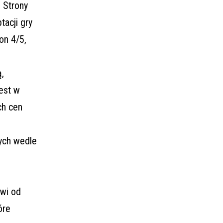
 Strony
acji gry
on 4/5,
,
jest w
ch cen
nych wedle
wi od
óre