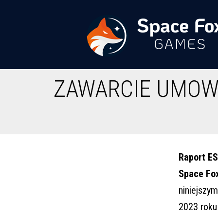
Przejdź
do
treści
Space
ZAWARCIE UMOWY
Fox
Games
Raport ES
Space Fo
niniejszym
2023 roku