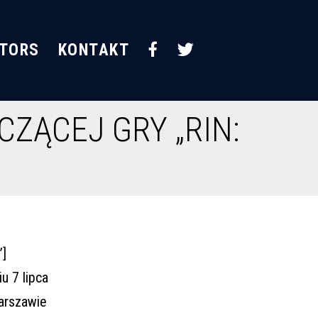
STORS
KONTAKT
ZĄCEJ GRY „RIN:
”]
u 7 lipca
Warszawie