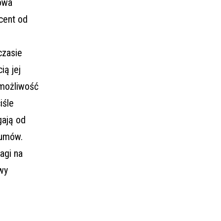
mowa
cent od
czasie
ią jej
możliwość
iśle
gają od
 umów.
agi na
wy