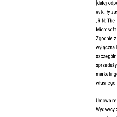
[dalej od
ustaliły 
„RIN: The 
Microsoft
Zgodnie z
wyłączną l
szczególn
sprzedaży 
marketing
własnego 
Umowa reg
Wydawcy z 