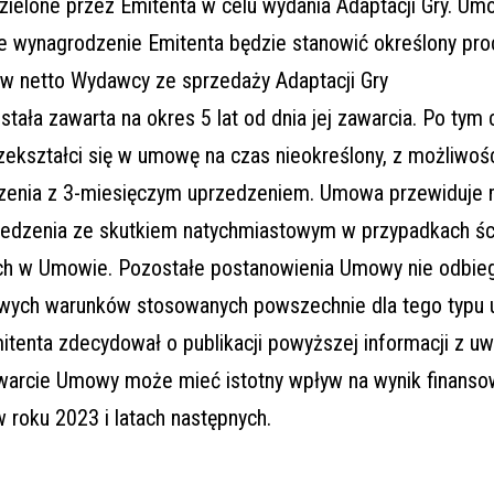
dzielone przez Emitenta w celu wydania Adaptacji Gry. U
że wynagrodzenie Emitenta będzie stanowić określony pro
w netto Wydawcy ze sprzedaży Adaptacji Gry
ała zawarta na okres 5 lat od dnia jej zawarcia. Po tym 
ekształci się w umowę na czas nieokreślony, z możliwośc
enia z 3-miesięczym uprzedzeniem. Umowa przewiduje 
iedzenia ze skutkiem natychmiastowym w przypadkach śc
ch w Umowie. Pozostałe postanowienia Umowy nie odbie
wych warunków stosowanych powszechnie dla tego typu
tenta zdecydował o publikacji powyższej informacji z uw
zawarcie Umowy może mieć istotny wpływ na wynik finanso
 roku 2023 i latach następnych.