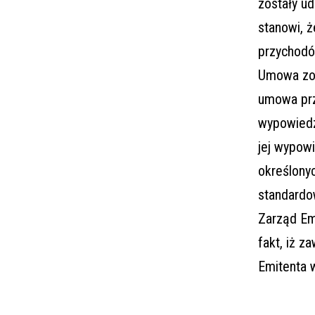
zostały u
stanowi, 
przychodó
Umowa zost
umowa prz
wypowiedz
jej wypow
określony
standardo
Zarząd Emi
fakt, iż 
Emitenta w