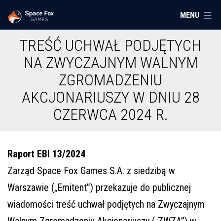
Przejdź
MENU
Space
do
Fox
treści
TREŚĆ UCHWAŁ PODJĘTYCH
Games
NA ZWYCZAJNYM WALNYM
ZGROMADZENIU
AKCJONARIUSZY W DNIU 28
CZERWCA 2024 R.
Raport EBI 13/2024
Zarząd Space Fox Games S.A. z siedzibą w
Warszawie („Emitent”) przekazuje do publicznej
wiadomości treść uchwał podjętych na Zwyczajnym