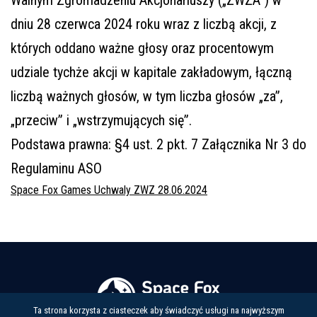
Walnym Zgromadzeniu Akcjonariuszy („ZWZA”) w
dniu 28 czerwca 2024 roku wraz z liczbą akcji, z
których oddano ważne głosy oraz procentowym
udziale tychże akcji w kapitale zakładowym, łączną
liczbą ważnych głosów, w tym liczba głosów „za”,
„przeciw” i „wstrzymujących się”.
Podstawa prawna: §4 ust. 2 pkt. 7 Załącznika Nr 3 do
Regulaminu ASO
Space Fox Games Uchwaly ZWZ 28.06.2024
Ta strona korzysta z ciasteczek aby świadczyć usługi na najwyższym