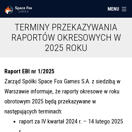
Przejdź
MENU
Space
do
Fox
treści
TERMINY PRZEKAZYWANIA
Games
RAPORTÓW OKRESOWYCH W
2025 ROKU
Raport EBI nr 1/2025
Zarząd Spółki Space Fox Games S.A. z siedzibą w
Warszawie informuje, że raporty okresowe w roku
obrotowym 2025 będą przekazywane w
następujących terminach:
raport za IV kwartał 2024 r. – 14 lutego 2025
r.