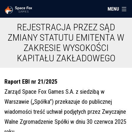
Przejdź
MENU
Space
do
Fox
treści
REJESTRACJA PRZEZ SĄD
Games
ZMIANY STATUTU EMITENTA W
ZAKRESIE WYSOKOŚCI
KAPITAŁU ZAKŁADOWEGO
Raport EBI nr 21/2025
Zarząd Space Fox Games S.A. z siedzibą w
Warszawie („Spółka”) przekazuje do publicznej
wiadomości treść uchwał podjętych przez Zwyczajne
Walne Zgromadzenie Spółki w dniu 30 czerwca 2025
roku.