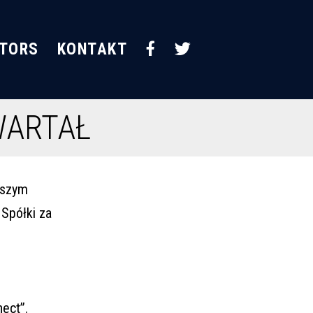
STORS
KONTAKT
WARTAŁ
jszym
Spółki za
ect”.