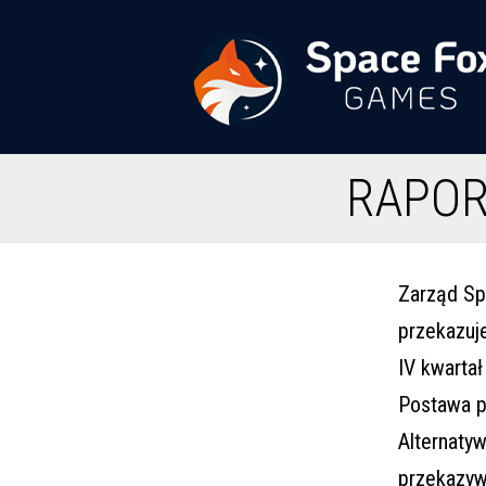
Przejdź
do
treści
Space
RAPOR
Fox
Games
Zarząd Sp
przekazuj
IV kwartał
Postawa p
Alternaty
przekazyw