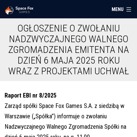
Przejdź
MENU
Space
do
Fox
treści
OGŁOSZENIE O ZWOŁANIU
Games
NADZWYCZAJNEGO WALNEGO
ZGROMADZENIA EMITENTA NA
DZIEŃ 6 MAJA 2025 ROKU
WRAZ Z PROJEKTAMI UCHWAŁ
Raport EBI nr 8/2025
Zarząd
spółki Space Fox Games S.A. z siedzibą w
Warszawie („Spółka”)
informuje o zwołaniu
Nadzwyczajnego Walnego Zgromadzenia Spółki na