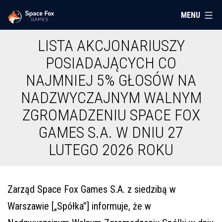
Przejdź
MENU
Space
do
Fox
treści
LISTA AKCJONARIUSZY
Games
POSIADAJĄCYCH CO
NAJMNIEJ 5% GŁOSÓW NA
NADZWYCZAJNYM WALNYM
ZGROMADZENIU SPACE FOX
GAMES S.A. W DNIU 27
LUTEGO 2026 ROKU
Zarząd Space Fox Games S.A. z siedzibą w
Warszawie [„Spółka”] informuje, że w