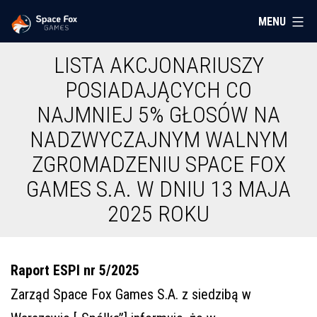
Przejdź
MENU
Space
do
Fox
treści
LISTA AKCJONARIUSZY
Games
POSIADAJĄCYCH CO
NAJMNIEJ 5% GŁOSÓW NA
NADZWYCZAJNYM WALNYM
ZGROMADZENIU SPACE FOX
GAMES S.A. W DNIU 13 MAJA
2025 ROKU
Raport ESPI nr 5/2025
Zarząd Space Fox Games S.A. z siedzibą w