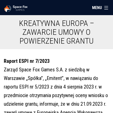
Przejdź
MENU
Space
do
Fox
treści
KREATYWNA EUROPA –
Games
ZAWARCIE UMOWY O
POWIERZENIE GRANTU
Raport ESPI nr 7/2023
Zarząd Space Fox Games S.A. z siedzibą w
Warszawie „Spółka”, „Emitent”, w nawiązaniu do
raportu ESPI nr 5/2023 z dnia 4 sierpnia 2023 r. w
przedmiocie otrzymania pozytywnej oceny wniosku o
udzielenie grantu, informuje, że w dniu 21.09.2023 r.
zawarł umowę z Europejską Agencją Wykonawczą