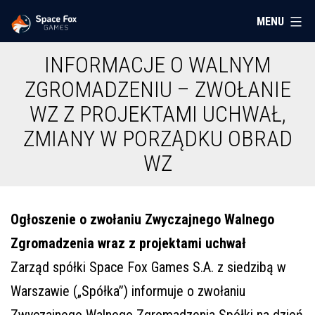
Przejdź
MENU
Space
do
Fox
treści
INFORMACJE O WALNYM
Games
ZGROMADZENIU – ZWOŁANIE
WZ Z PROJEKTAMI UCHWAŁ,
ZMIANY W PORZĄDKU OBRAD
WZ
Ogłoszenie o zwołaniu Zwyczajnego Walnego
Zgromadzenia wraz z projektami uchwał
Zarząd
spółki Space Fox Games S.A. z siedzibą w
Warszawie („Spółka”)
informuje o zwołaniu